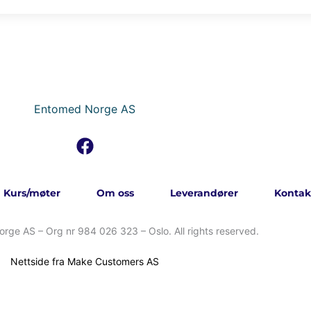
Entomed Norge AS
F
a
c
e
Kurs/møter
Om oss
Leverandører
Kontak
b
o
ge AS – Org nr 984 026 323 – Oslo. All rights reserved.
o
k
Nettside fra Make Customers AS