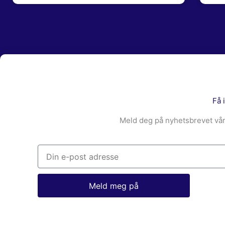
Få 
Meld deg på nyhetsbrevet vår
Epost
Meld meg på