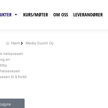
UKTER
KURS/MØTER
OM OSS
LEVERANDØRER
Hjem
Mediq Suomi Oy
nsk helsevesen
 og en
tilby
t helsevesen
esen til å forbli
osjyre