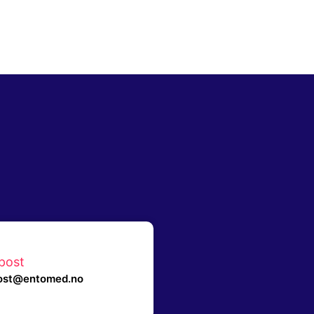
post
ost@entomed.no