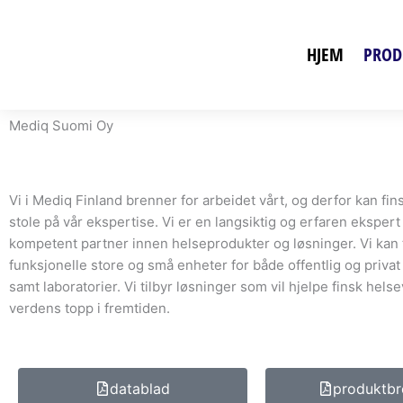
Hopp
rett
HJEM
PROD
til
innholdet
Mediq Suomi Oy
Vi i Mediq Finland brenner for arbeidet vårt, og derfor kan fi
stole på vår ekspertise.
Vi er en langsiktig og erfaren ekspert
kompetent partner innen helseprodukter og løsninger.
Vi kan 
funksjonelle store og små enheter for både offentlig og priva
samt laboratorier.
Vi tilbyr løsninger som vil hjelpe finsk helsev
verdens topp i fremtiden.
datablad
produktbr