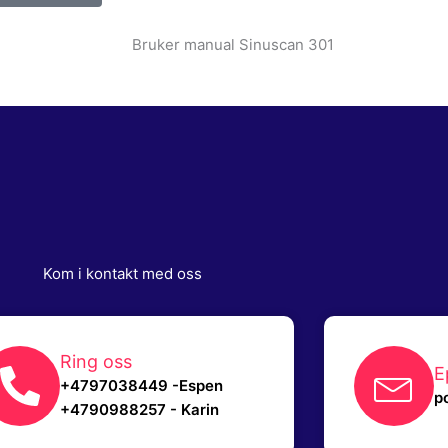
Bruker manual Sinuscan 301
Kom i kontakt med oss
Ring oss
E
+4797038449 -Espen
p
+4790988257 - Karin